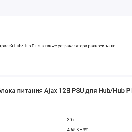
тралей Hub/Hub Plus, а также ретранслятора радиосигнала
лока питания Ajax 12В PSU для Hub/Hub P
30 г
4.65 В ± 3%