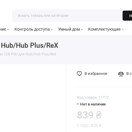
Н
ние
Контроль доступа
Умный дом
Комплектующие
 Hub/Hub Plus/ReX
ax 12В PSU для Hub/Hub Plus/ReX
В избранное
В 
Код товара: 11772
Нет в наличии
839 ₴
С НДС: 839 ₴