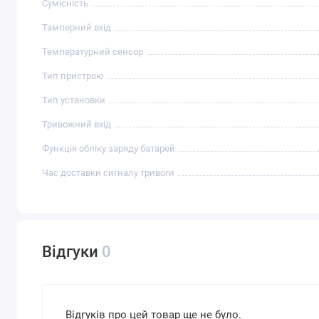
Сумісність
Тамперний вхід
Температурний сенсор
Тип пристрою
Тип установки
Тривожний вхід
Функція обліку заряду батарей
Час доставки сигналу тривоги
Відгуки
0
Відгуків про цей товар ще не було.