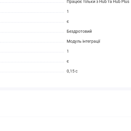
Працює тільки з Hub та Hub Plus
1
є
Бездротовий
Модуль інтеграції
1
є
0,15 с