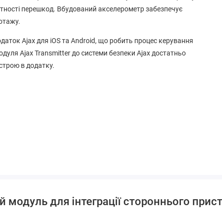
дсутності перешкод. Вбудований акселерометр забезпечує
отажу.
аток Ajax для iOS та Android, що робить процес керування
уля Ajax Transmitter до системи безпеки Ajax достатньо
строю в додатку.
 модуль для інтеграції стороннього прист