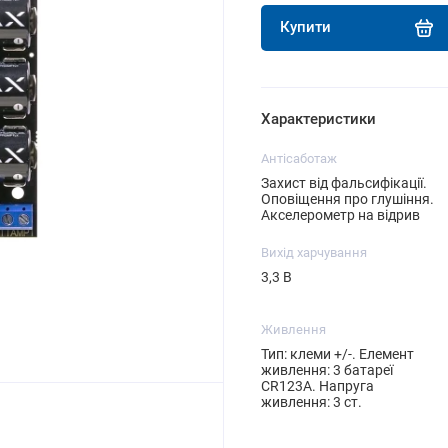
Купити
Характеристики
Антісаботаж
Захист від фальсифікації.
Оповіщення про глушіння.
Акселерометр на відрив
Вихід харчування
3,3 В
Живлення
Тип: клеми +/-. Елемент
живлення: 3 батареї
CR123A. Напруга
живлення: 3 ст.