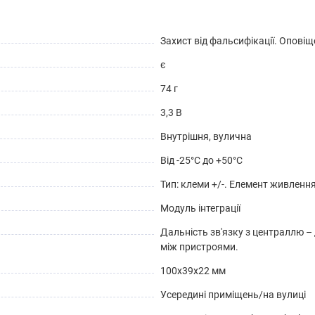
Захист від фальсифікації. Опові
є
74 г
3,3 В
Внутрішня, вулична
Від -25°С до +50°С
Тип: клеми +/-. Елемент живлення
Модуль інтеграції
Дальність зв'язку з централлю – 
між пристроями.
100x39x22 мм
Усередині приміщень/на вулиці