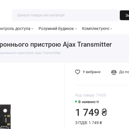
З
онтроль доступа
Розумний будинок
Комплектуючі
роннього пристрою Ajax Transmitter
тороннього пристрою Ajax Transmitter
У вибране
До п
Код товару: 71625
В наявності
1 749 ₴
З ПДВ: 1 749 ₴