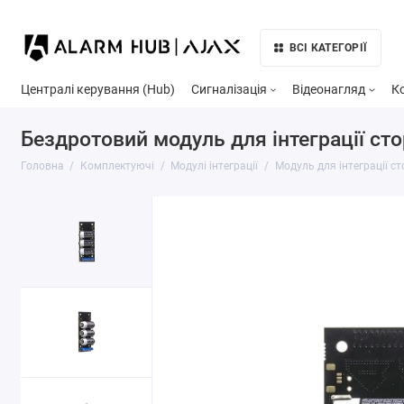
ВСІ КАТЕГОРІЇ
Централі керування (Hub)
Сигналізація
Відеонагляд
К
Бездротовий модуль для інтеграції сто
Головна
Комплектуючі
Модулі інтеграції
Модуль для інтеграції с