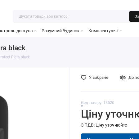
З
онтроль доступа
Розумний будинок
Комплектуючі
ra black
otect Fibra black
У вибране
До п
Код товару: 13520
Ціну уточн
З ПДВ: Ціну уточнюйте