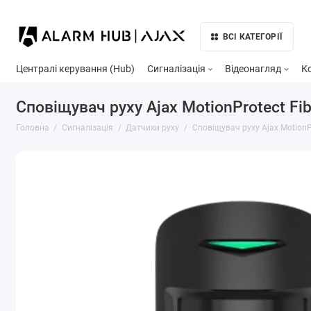
ВСІ КАТЕГОРІЇ
Централі керування (Hub)
Сигналізація
Відеонагляд
К
Сповіщувач руху Ajax MotionProtect Fib
Головна
Сигналізація
Датчики руху
Сповіщувач руху Ajax MotionPr