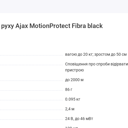
уху Ajax MotionProtect Fibra black
вагою до 20 кг; зростом до 50 см
Сповіщення про спроби відірвати 
пристрою
до 2000 м
86 г
0.095 кг
2,4 м
24 В, до 46 мВт