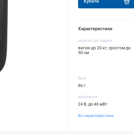
Купити
Характеристики
Імунітет до тварин
вагою до 20 кг; зростом до
50 см
Вага
86 г
Живлення
24 В, до 46 мВт
Всі характеристики