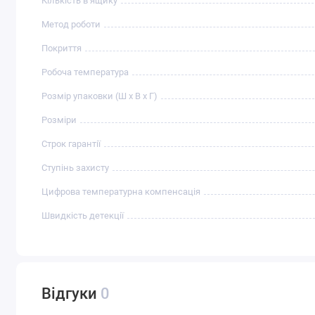
Кількість в ящику
Метод роботи
Покриття
Робоча температура
Розмір упаковки (Ш х В х Г)
Розміри
Строк гарантії
Ступінь захисту
Цифрова температурна компенсація
Швидкість детекції
Відгуки
0