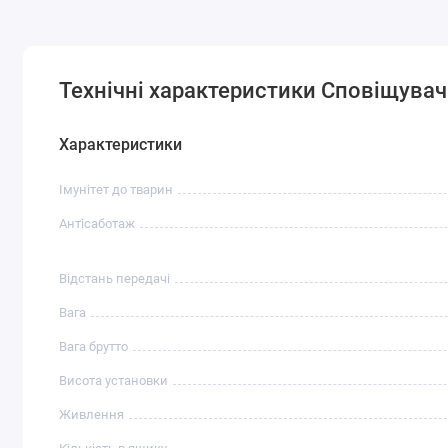
Технічні характеристики Сповіщувач р
Характеристики
Імунітет до тварин
Антісаботаж
Відстань передачі
Вага
Вага брутто
Висота установки
Живлення