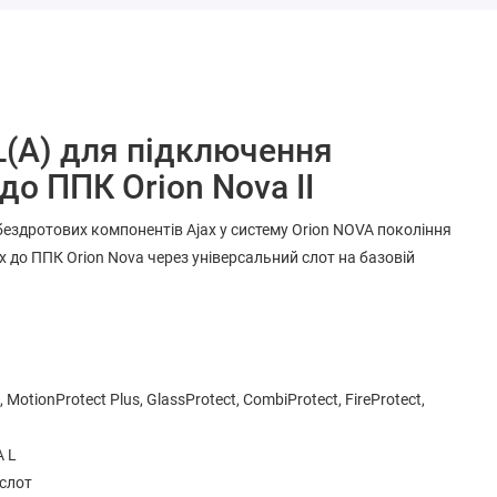
(A) для підключення
до ППК Orion Nova II
ездротових компонентів Ajax у систему Orion NOVA покоління
ax до ППК Orion Nova через універсальний слот на базовій
MotionProtect Plus, GlassProtect, CombiProtect, FireProtect,
A L
 слот