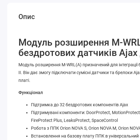
Опис
Модуль розширення M-WRL
бездротових датчиків Ajax 
Модуль розширення M-WRL(A) призначений для інтеграції б
II. Він дає змогу підключати сумісні датчики та брелоки Aj
платі.
Функціонал
Підтримка до 32 бездротових компонентів Ajax
Підтримувані компоненти: DoorProtect, MotionProtect, 
FireProtect Plus, LeaksProtect, SpaceControl
Робота з ППК Orion NOVA S, Orion NOVA M, Orion NOV
Встановлення на базову плату ППК в універсальний