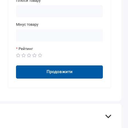
Плюси товару
Мінус товару
Рейтинг
Продовжити