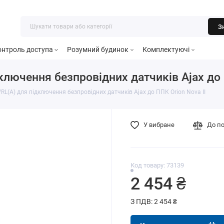
З
онтроль доступа
Розумний будинок
Комплектуючі
ючення безпровідних датчиків Ajax до П
(A) для підключення безпровідних датчиків Ajax до ППК Orion Nova II
У вибране
До п
Код товару: 73139
2 454 ₴
З ПДВ: 2 454 ₴