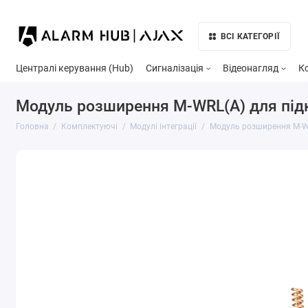
ВСІ КАТЕГОРІЇ
Централі керування (Hub)
Сигналізація
Відеонагляд
К
Модуль розширення M-WRL(A) для підкл
Головна
Комплектуючі
Модулі інтеграції
Модуль розширення M-WRL