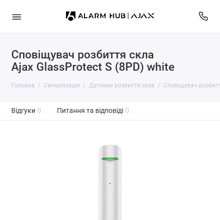
Сповіщувач розбиття скла
Ajax GlassProtect S (8PD) white
Головна
Сигналізація
Датчики розбиття скла
Сповіщувач розбиття
Відгуки
0
Питання та відповіді
0