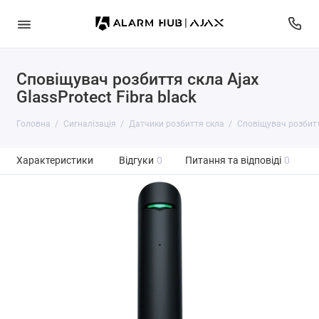
Сповіщувач розбиття скла Ajax
GlassProtect Fibra black
Головна
Сигналізація
Датчики розбиття скла
Сповіщувач розбиття
Характеристики
Відгуки
0
Питання та відповіді
0