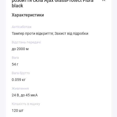
розбиття скла Ajax GlassProtect Fibra
black
Характеристики
Антісаботаж
Тампер проти відкриття; Захист від підробки
Відстань передачі
до 2000 м
Вага
54 г
Вага брутто
0.059 кг
Живлення
24 В, до 45 мкА
Кількість в ящику
120 шт