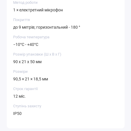
Метод роботи
1 × електретний мікрофон
Покриття
до 9 метрів; горизонтальний - 180 °
Робоча температура
−10°C - +40°C
Розмір упаковки (Ш х В х Г)
90 x 21 x 50 мм
Розміри
90,5 × 21 × 18,5 мм
Строк гарантії
12 міс.
Ступінь захисту
IP50