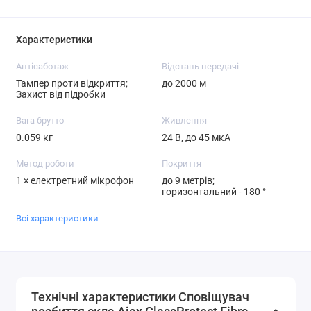
Характеристики
Антісаботаж
Відстань передачі
Тампер проти відкриття;
до 2000 м
Захист від підробки
Вага брутто
Живлення
0.059 кг
24 В, до 45 мкА
Метод роботи
Покриття
1 × електретний мікрофон
до 9 метрів;
горизонтальний - 180 °
Всі характеристики
Технічні характеристики Сповіщувач