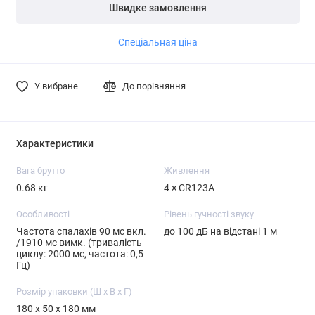
Швидке замовлення
частини платежу.
частини платежу.
Детальніше
Детальніше
Детальніше
Спеціальная ціна
У вибране
До порівняння
Характеристики
Вага брутто
Живлення
0.68 кг
4 × CR123A
Особливості
Рівень гучності звуку
Частота спалахів 90 мс вкл.
до 100 дБ на відстані 1 м
/1910 мс вимк. (тривалість
циклу: 2000 мс, частота: 0,5
Гц)
Розмір упаковки (Ш х В х Г)
180 x 50 x 180 мм