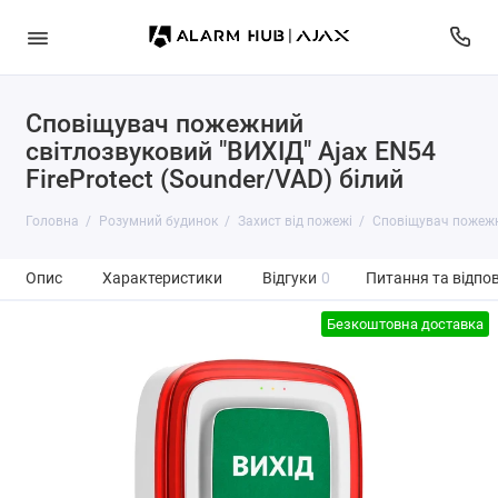
Cповіщувач пожежний
світлозвуковий "ВИХІД" Ajax EN54
FireProtect (Sounder/VAD) білий
Головна
Розумний будинок
Захист від пожежі
Cповіщувач пожежни
Опис
Характеристики
Відгуки
0
Питання та відпов
Безкоштовна доставка