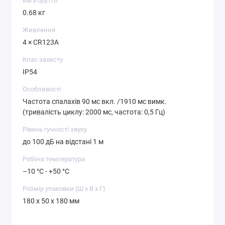
Вага брутто
0.68 кг
Живлення
4 × CR123A
Клас захисту
IP54
Особливості
Частота спалахів 90 мс вкл. /1910 мс вимк.
(тривалість циклу: 2000 мс, частота: 0,5 Гц)
Рівень гучності звуку
до 100 дБ на відстані 1 м
Робоча температура
–10 °C - +50 °C
Розмір упаковки (Ш х В х Г)
180 x 50 x 180 мм