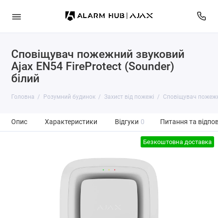
Сповіщувач пожежний звуковий
Ajax EN54 FireProtect (Sounder)
білий
Головна
Розумний будинок
Захист від пожежі
Сповіщувач пожежни
Опис
Характеристики
Відгуки
0
Питання та відпов
Безкоштовна доставка