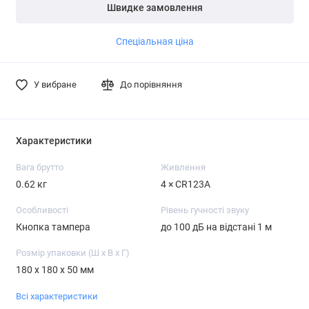
Швидке замовлення
частини платежу.
частини платежу.
Детальніше
Детальніше
Детальніше
Спеціальная ціна
У вибране
До порівняння
Характеристики
Вага брутто
Живлення
0.62 кг
4 × CR123A
Особливості
Рівень гучності звуку
Кнопка тампера
до 100 дБ на відстані 1 м
Розмір упаковки (Ш х В х Г)
180 x 180 x 50 мм
Всі характеристики