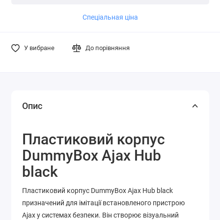
Детальніше
Детальніше
Спеціальная ціна
У вибране
До порівняння
Опис
Пластиковий корпус
DummyBox Ajax Hub
black
Пластиковий корпус DummyBox Ajax Hub black
призначений для імітації встановленого пристрою
Ajax у системах безпеки. Він створює візуальний