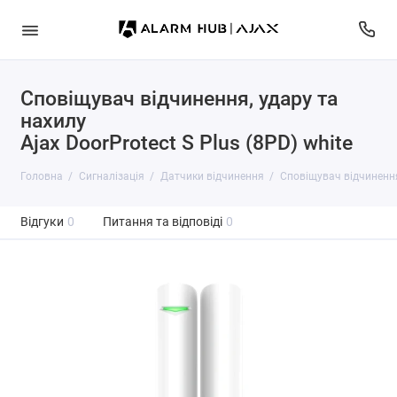
Сповіщувач відчинення, удару та
нахилу
Ajax DoorProtect S Plus (8PD) white
Головна
Сигналізація
Датчики відчинення
Сповіщувач відчинення,
Відгуки
0
Питання та відповіді
0