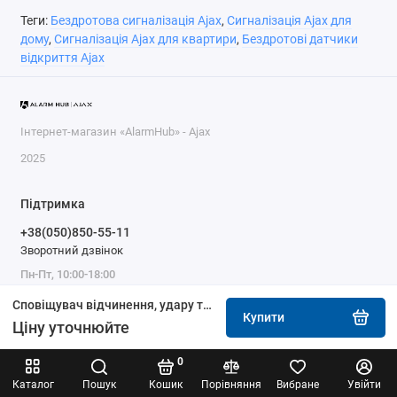
Теги:
Бездротова сигналізація Ajax
,
Сигналізація Ajax для
дому
,
Сигналізація Ajax для квартири
,
Бездротові датчики
відкриття Ajax
Інтернет-магазин «AlarmHub» - Ajax
2025
Підтримка
+38(050)850-55-11
Зворотний дзвінок
Пн-Пт, 10:00-18:00
Сповіщувач відчинення, удару та нахилу Ajax DoorProtect S Plus (8PD) white
Купити
Ціну уточнюйте
0
Каталог
Пошук
Кошик
Порівняння
Вибране
Увійти