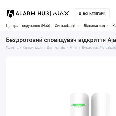
ВСІ КАТЕГОРІЇ
Централі керування (Hub)
Сигналізація
Відеонагляд
К
Бездротовий сповіщувач відкриття Ajax
Головна
Сигналізація
Датчики відчинення
Бездротовий сповіщувач