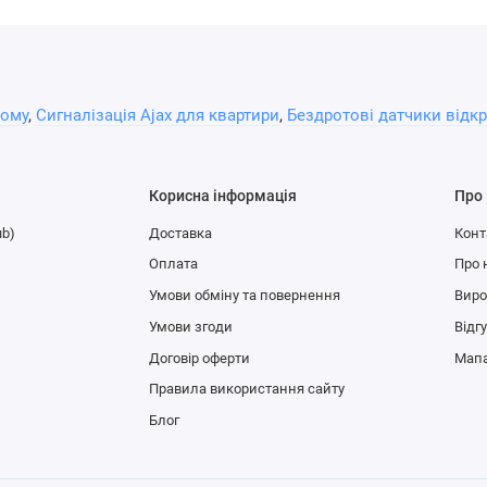
дому
,
Сигналізація Ajax для квартири
,
Бездротові датчики відкр
Корисна інформація
Про
ub)
Доставка
Конт
Оплата
Про 
Умови обміну та повернення
Вир
Умови згоди
Відг
Договір оферти
Мапа
Правила використання сайту
Блог