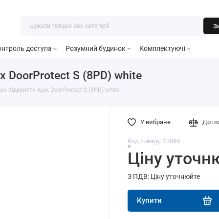
З
онтроль доступа
Розумний будинок
Комплектуючі
 DoorProtect S (8PD) white
 відкриття Ajax DoorProtect S (8PD) white
У вибране
До п
Код товару: 13899
Ціну уточн
З ПДВ: Ціну уточнюйте
Купити