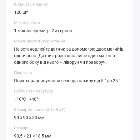
Кількість в ящику
120 шт
Метод роботи
1 × акселерометр; 2 × геркон
Можливості використання
Не встановлюйте датчик за допомогою двох магнітів
одночасно. Датчик розпізнає лише один магніт з
одного боку від нього – ліворуч чи праворуч.
Покриття
Поріг спрацьовування сенсора нахилу від 5 ° до 25 °
Робоча температура
−10°C - +40°
Розмір упаковки (Ш х В х Г)
90 x 90 x 33 мм
Розміри
90,5 × 21 × 18,5 мм