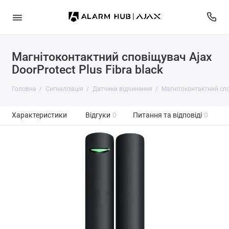
Магнітоконтактний сповіщувач Ajax
DoorProtect Plus Fibra black
Головна
Сигналізація
Датчики відчинення
Магнітоконтактний спов
Характеристики
Відгуки
0
Питання та відповіді
0