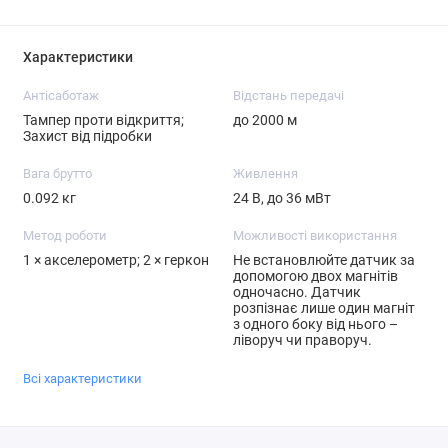
Характеристики
Антісаботаж
Відстань передачі
Тампер проти відкриття;
до 2000 м
Захист від підробки
Вага брутто
Живлення
0.092 кг
24 В, до 36 мВт
Метод роботи
Можливості використання
1 × акселерометр; 2 × геркон
Не встановлюйте датчик за
допомогою двох магнітів
одночасно. Датчик
розпізнає лише один магніт
з одного боку від нього –
ліворуч чи праворуч.
Всі характеристики