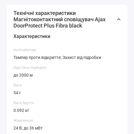
Технічні характеристики
Магнітоконтактний сповіщувач Ajax
DoorProtect Plus Fibra black
Характеристики
Антісаботаж
Тампер проти відкриття; Захист від підробки
Відстань передачі
до 2000 м
Вага
54 г
Вага брутто
0.092 кг
Живлення
24 В, до 36 мВт