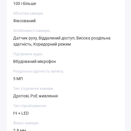
100 і більше
Об'єктив камери.
Фіксований
Особливості камери.
Датчик руху, Віддалений доступ, Висока роздільна
здатність, Коридорний режим
Підтримка аудіо.
Вбудований мікрофон
Роздільна здатність запису.
5 МП
Тип з'єднання камери.
Дротові, PoE живлення
Тип підсвічування.
ІЧ + LED
Фокус камери.
2.8 мм