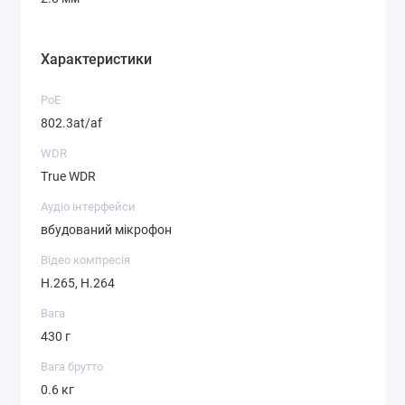
Характеристики
PoE
802.3at/af
WDR
True WDR
Аудіо інтерфейси
вбудований мікрофон
Відео компресія
H.265, H.264
Вага
430 г
Вага брутто
0.6 кг