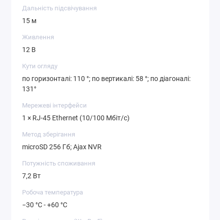
Дальність підсвічування
15 м
Живлення
12 В
Кути огляду
по горизонталі: 110 °; по вертикалі: 58 °; по діагоналі:
131°
Мережеві інтерфейси
1 × RJ-45 Ethernet (10/100 Мбіт/с)
Метод зберігання
microSD 256 Гб; Ajax NVR
Потужність споживання
7,2 Вт
Робоча температура
−30 °C - +60 °C