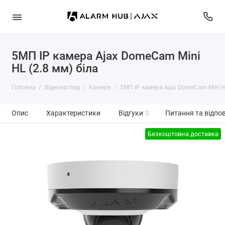
5МП IP камера Ajax DomeCam Mini
HL (2.8 мм) біла
Головна
Відеонагляд
Камери
5МП IP камера Ajax DomeCam Mini HL
Опис
Характеристики
Відгуки
0
Питання та відпов
Безкоштовна доставка