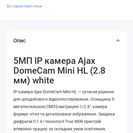
Всі характеристики
Опис
5МП IP камера Ajax
DomeCam Mini HL (2.8
мм) white
IP-камера Ajax DomeCam Mini HL — сучасне рішення
для цілодобового відеоспостереження. Оснащена 5-
мегапіксельною CMOS-матрицею 1/2.8", камера
формує чітке та деталізоване зображення. Завдяки
діафрагмі f/1.6 і технології True WDR пристрій
впевнено працює за складних умов освітлення,