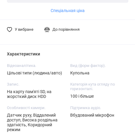
Детальніше
Детальніше
Спеціальная ціна
У вибране
До порівняння
Характеристики
Відеоаналітика.
Вид (форм фактор).
Цільові типи (людина/авто)
Купольна
Запис.
Категорія кута огляду по
горизонталі.
На карту пам'яті SD, на
100 і більше
жорсткий диск HDD
Особливості камери.
Підтримка аудіо.
Датчик руху, Віддалений
Вбудований мікрофон
доступ, Висока роздільна
здатність, Коридорний
режим