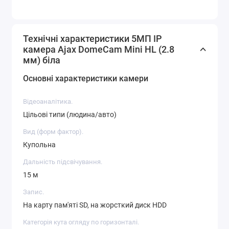
Технічні характеристики 5МП IP
камера Ajax DomeCam Mini HL (2.8
мм) біла
Основні характеристики камери
Відеоаналітика.
Цільові типи (людина/авто)
Вид (форм фактор).
Купольна
Дальність підсвічування.
15 м
Запис.
На карту пам'яті SD, на жорсткий диск HDD
Категорія кута огляду по горизонталі.