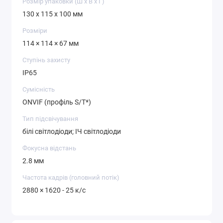
Розмір упаковки (Ш х В х Г)
130 x 115 x 100 мм
Розміри
114 × 114 × 67 мм
Ступінь захисту
IP65
Сумісність
ONVIF (профіль S/T*)
Тип підсвічування
білі світлодіоди; ІЧ світлодіоди
Фокусна відстань
2.8 мм
Частота кадрів (головний потік)
2880 × 1620 - 25 к/с