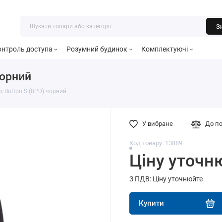
З
онтроль доступа
Розумний будинок
Комплектуючі
чорний
x Button S (8PD) чорний
У вибране
До п
Код товару: 13889
Ціну уточн
З ПДВ: Ціну уточнюйте
Купити