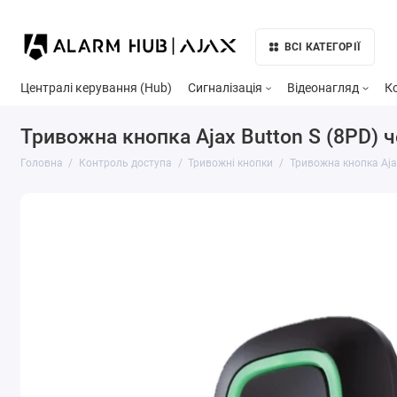
ВСІ КАТЕГОРІЇ
Централі керування (Hub)
Сигналізація
Відеонагляд
К
Тривожна кнопка Ajax Button S (8PD) 
Головна
Контроль доступа
Тривожні кнопки
Тривожна кнопка Aja