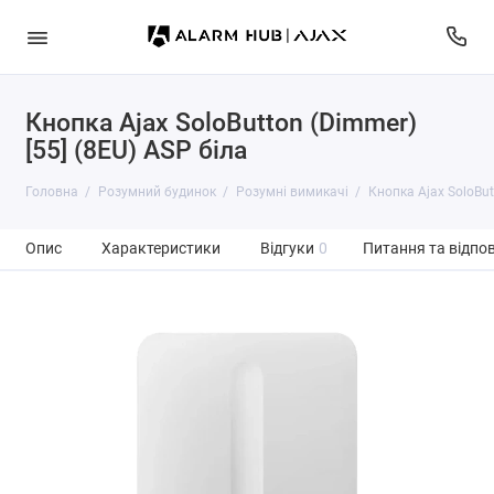
Кнопка Ajax SoloButton (Dimmer)
[55] (8EU) ASP біла
Головна
Розумний будинок
Розумні вимикачі
Кнопка Ajax SoloBut
Опис
Характеристики
Відгуки
0
Питання та відпов