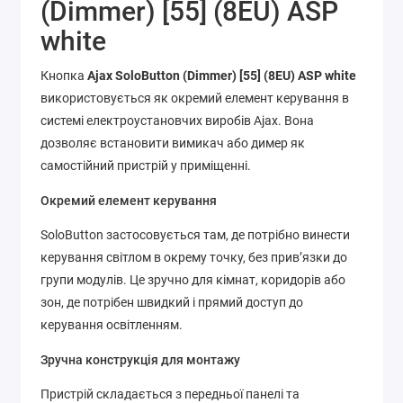
(Dimmer) [55] (8EU) ASP
white
Кнопка
Ajax SoloButton (Dimmer) [55] (8EU) ASP white
використовується як окремий елемент керування в
системі електроустановчих виробів Ajax. Вона
дозволяє встановити вимикач або димер як
самостійний пристрій у приміщенні.
Окремий елемент керування
SoloButton застосовується там, де потрібно винести
керування світлом в окрему точку, без прив’язки до
групи модулів. Це зручно для кімнат, коридорів або
зон, де потрібен швидкий і прямий доступ до
керування освітленням.
Зручна конструкція для монтажу
Пристрій складається з передньої панелі та