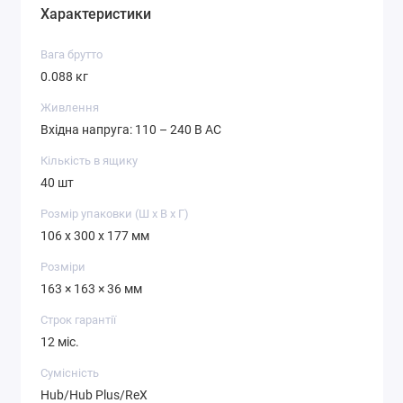
Характеристики
Вага брутто
0.088 кг
Живлення
Вхідна напруга: 110 – 240 В AC
Кількість в ящику
40 шт
Розмір упаковки (Ш х В х Г)
106 x 300 x 177 мм
Розміри
163 × 163 × 36 мм
Строк гарантії
12 міс.
Сумісність
Hub/Hub Plus/ReX